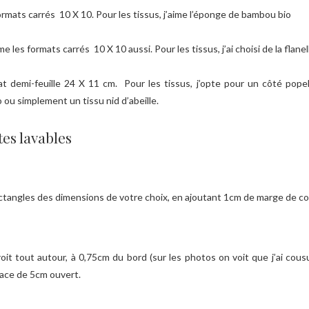
formats carrés 10 X 10. Pour les tissus, j’aime l’éponge de bambou bio
me les formats carrés 10 X 10 aussi. Pour les tissus, j’ai choisi de la flane
mat demi-feuille 24 X 11 cm. Pour les tissus, j’opte pour un côté po
ou simplement un tissu nid d’abeille.
tes lavables
tangles des dimensions de votre choix, en ajoutant 1cm de marge de co
it tout autour, à 0,75cm du bord (sur les photos on voit que j’ai cousu
space de 5cm ouvert.