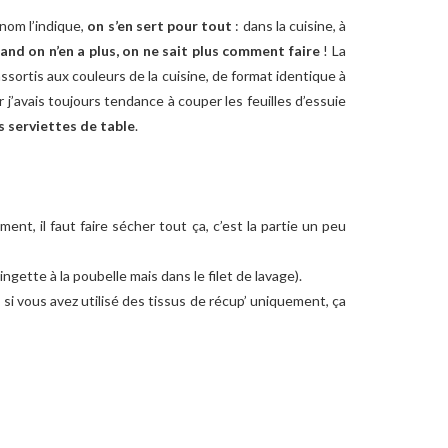
nom l’indique,
on s’en sert pour tout
: dans la cuisine, à
nd on n’en a plus, on ne sait plus comment faire
! La
assortis aux couleurs de la cuisine, de format identique à
r j’avais toujours tendance à couper les feuilles d’essuie
s serviettes de table
.
ment, il faut faire sécher tout ça, c’est la partie un peu
ingette à la poubelle mais dans le filet de lavage).
 si vous avez utilisé des tissus de récup’ uniquement, ça