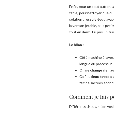
Enfin, pour un tout autre usa
table, pour nettoyer quelqu
solution : l’essuie-tout lava
la version jetable, plus peti
tout en deux. J’ai pris
un tis
Le bilan :
Côté machine à laver
longue du processus.
On ne change rien au
Ça fait
deux types d’
fait de sacrées écono
Comment je fais p
Différents tissus, selon vos