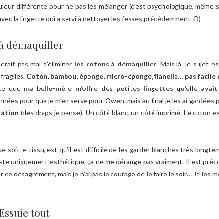
couleur différente pour ne pas les mélanger (c’est psychologique, même s
avec la lingette qui a servi à nettoyer les fesses précédemment :D)
 à démaquiller
serait pas mal d’éliminer
les cotons à démaquiller
. Mais là, le sujet e
fragiles.
Coton, bambou, éponge, micro-éponge, flanelle… pas facile 
 ce que
ma belle-mère m’offre des petites lingettes qu’elle avai
onnées pour que je m’en serve pour Owen, mais au final je les ai gardées 
ration
(des draps je pense). Un côté blanc, un côté imprimé. Le coton es
e soit le tissu, est qu’il est difficile de les garder blanches très lon
este uniquement esthétique, ça ne me dérange pas vraiment. Il est pré
r ce désagrément, mais je n’ai pas le courage de le faire le soir… Je les 
Essuie tout