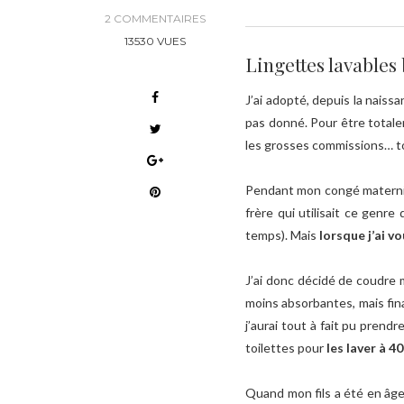
2 COMMENTAIRES
13530 VUES
Lingettes lavables
J’ai adopté, depuis la naiss
pas donné. Pour être tota
les grosses commissions… to
Pendant mon congé maternité
frère qui utilisait ce genr
temps). Mais
lorsque j’ai v
J’ai donc décidé de coudre
moins absorbantes, mais fina
j’aurai tout à fait pu prend
toilettes pour
les laver à 4
Quand mon fils a été en âge