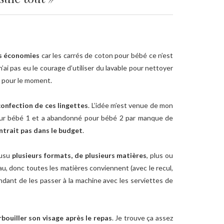
es économies
car les carrés de coton pour bébé ce n’est
n’ai pas eu le courage d’utiliser du lavable pour nettoyer
s pour le moment.
confection de ces lingettes
. L’idée m’est venue de mon
es pour bébé 1 et a abandonné pour bébé 2 par manque de
ntrait pas dans le budget
.
ousu
plusieurs formats, de plusieurs matières
, plus ou
eau, donc toutes les matières conviennent (avec le recul,
tendant de les passer à la machine avec les serviettes de
bouiller son visage après le repas
. Je trouve ça assez