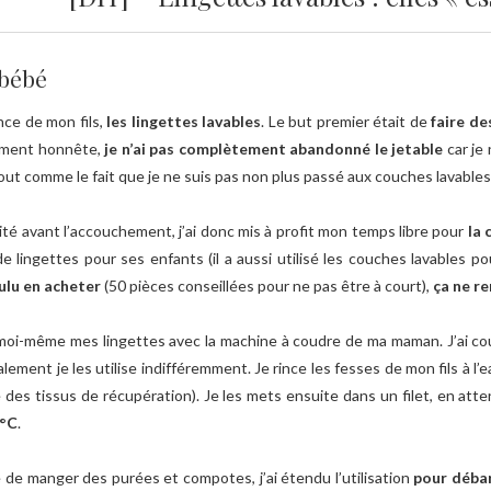
 bébé
ance de mon fils,
les lingettes lavables
. Le but premier était de
faire d
lement honnête,
je n’ai pas complètement abandonné le jetable
car je 
ut comme le fait que je ne suis pas non plus passé aux couches lavable
 avant l’accouchement, j’ai donc mis à profit mon temps libre pour
la 
e de lingettes pour ses enfants (il a aussi utilisé les couches lavabl
oulu en acheter
(50 pièces conseillées pour ne pas être à court),
ça ne re
 moi-même mes lingettes avec la machine à coudre de ma maman. J’ai c
lement je les utilise indifféremment. Je rince les fesses de mon fils à l’
re des tissus de récupération). Je les mets ensuite dans un filet, en at
0°C
.
 de manger des purées et compotes, j’ai étendu l’utilisation
pour débar