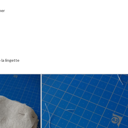
ner
 la lingette