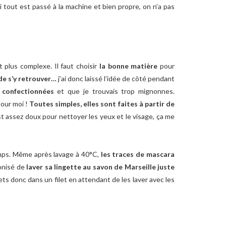
i tout est passé à la machine et bien propre, on n’a pas
st plus complexe. Il faut choisir
la bonne matière
pour
de s’y retrouver…
j’ai donc laissé l’idée de côté pendant
t confectionnées
et que je trouvais trop mignonnes.
pour moi !
Toutes simples, elles sont faites à partir de
t assez doux pour nettoyer les yeux et le visage, ça me
gtemps. Même après lavage à 40°C,
les traces de mascara
conisé de
laver sa lingette au savon de Marseille juste
mets donc dans un filet en attendant de les laver avec les