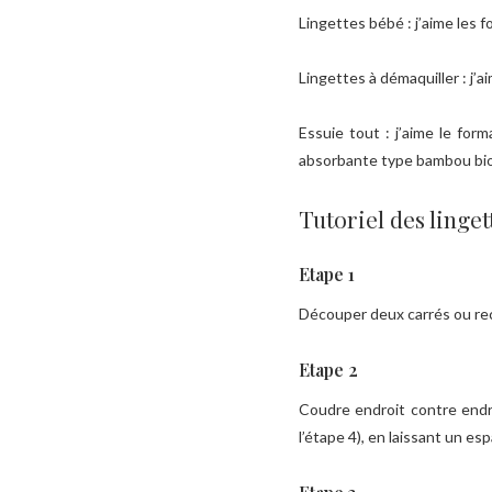
Lingettes bébé : j’aime les 
Lingettes à démaquiller : j’ai
Essuie tout : j’aime le for
absorbante type bambou bio 
Tutoriel des linget
Etape 1
Découper deux carrés ou rec
Etape 2
Coudre endroit contre endro
l’étape 4), en laissant un e