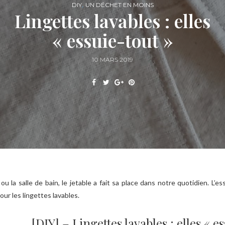
,
DIY
UN DÉCHET EN MOINS
Lingettes lavables : elles
« essuie-tout »
10 MARS 2019
ou la salle de bain, le jetable a fait sa place dans notre quotidien. L’e
our les lingettes lavables.
[DIY] – Lingettes lavables : elles « es