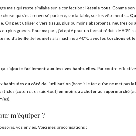
ge mais qui reste similaire sur la confection :
l’essuie tout
. Comme son 
e chose qui s’est renversé parterre, sur la table, sur les vêtements…
Qua
ble. On peut utiliser divers tissus, plus ou moins absorbants, neutres ou 
ts ou plus grands. Pour ma part, j’ai opté pour un format réduit de 50% ca
su nid d’abeille
. Je les mets à la machine à
40°C avec les torchons et le
, ça
s’ajoute facilement aux lessives habituelles
. Par contre effective
x habitudes du côté de l’utilisation
(hormis le fait qu’on ne met pas la l
articles
(coton et essuie-tout)
en moins à acheter au supermarché
(et
mies).
our m’équiper ?
 besoins, vos envies. Voici mes préconisations :