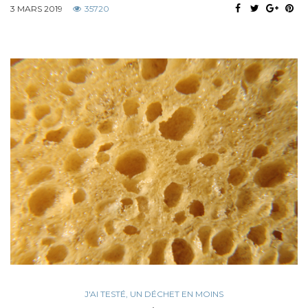
3 MARS 2019
35720
J'AI TESTÉ
,
UN DÉCHET EN MOINS