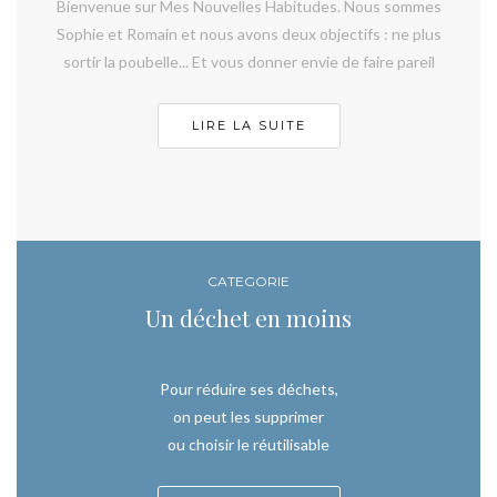
Bienvenue sur Mes Nouvelles Habitudes. Nous sommes
Sophie et Romain et nous avons deux objectifs : ne plus
sortir la poubelle... Et vous donner envie de faire pareil
LIRE LA SUITE
CATEGORIE
Un déchet en moins
Pour réduire ses déchets,
on peut les supprimer
ou choisir le réutilisable