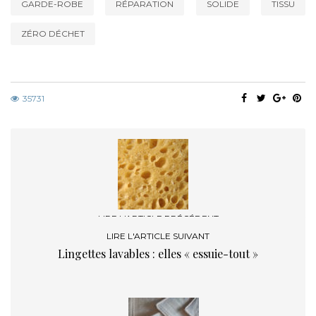
GARDE-ROBE
RÉPARATION
SOLIDE
TISSU
ZÉRO DÉCHET
35731
LIRE L'ARTICLE PRÉCÉDENT
Ne plus jeter l’éponge : test du tawashi
LIRE L'ARTICLE SUIVANT
Lingettes lavables : elles « essuie-tout »