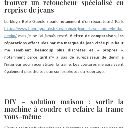
trouver un retoucheur spécialisé en
reprise de jeans
Le blog « Belle Gueule » parle notamment d’un réparateur à Paris
https://www.bonnegueule.fr/test-repair-jeans-la-seconde-vie-du-
denim/
mais je ne l’ai jamais testé.
A titre de comparaison, les
réparations effectuées par ma marque de jean citée plus haut
me semblent beaucoup plus discrètes et « propres »
,
notamment parce qu’il n’y a pas de surépaisseur de denim à
l’intérieur pour reconstituer la trame. Les coutures me paraissent
également plus droites que sur les photos du reportage.
DIY – solution maison : sortir la
machine à coudre et refaire la trame
vous-même
C’est la solution la plus sérieuse si la marque de votre jean n’assure