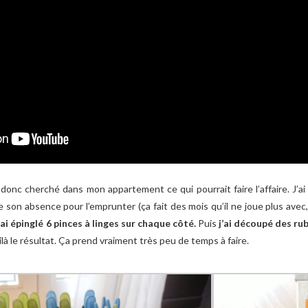
’ai donc cherché dans mon appartement ce qui pourrait faire l’affaire. J
de son absence pour l’emprunter (ça fait des mois qu’il ne joue plus avec
’ai épinglé 6 pinces à linges sur chaque côté.
Puis
j’ai découpé des ru
ilà le résultat. Ça prend vraiment très peu de temps à faire.