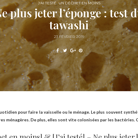
,
J'AI TESTÉ
UN DÉCHET EN MOINS
e plus jeter l’éponge : test 
tawashi
23 FÉVRIER 2019
quotidien pour faire la vaisselle ou le ménage. Le plus souvent synthé
res ménagères. De plus, elles sont vite colonisées par les bactéries.
et en moins] & [J’ai testé] – Ne plus jeter 