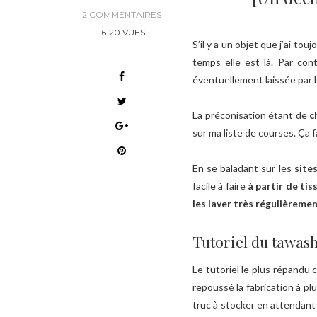
2 COMMENTAIRES
16120 VUES
S’il y a un objet que j’ai to
temps elle est là. Par co
éventuellement laissée par l
La préconisation étant de
c
sur ma liste de courses. Ça f
En se baladant sur les
sites
facile à faire
à partir de tis
les laver très régulièreme
Tutoriel du tawash
Le tutoriel le plus répandu 
repoussé la fabrication à plu
truc à stocker en attendant