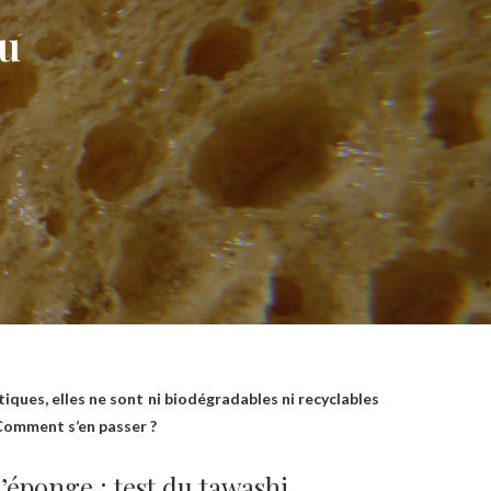
du
tiques, elles ne sont ni biodégradables ni recyclables
 Comment s’en passer ?
l’éponge : test du tawashi