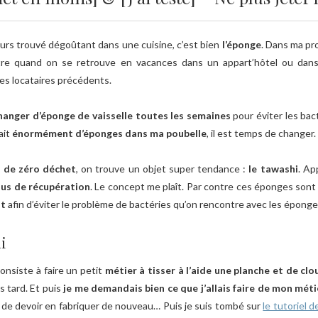
ujours trouvé dégoûtant dans une cuisine, c’est bien
l’éponge
. Dans ma pro
ntre quand on se retrouve en vacances dans un appart’hôtel ou dans
es locataires précédents.
hanger d’éponge de vaisselle toutes les semaines
pour éviter les ba
ait
énormément d’éponges dans ma poubelle
, il est temps de changer.
 de zéro déchet
, on trouve un objet super tendance :
le tawashi
. Ap
sus de récupération
. Le concept me plaît. Par contre ces éponges sont
nt
afin d’éviter le problème de bactéries qu’on rencontre avec les éponge
i
consiste à faire un petit
métier à tisser à l’aide une planche et de clo
s tard. Et puis
je me demandais bien ce que j’allais faire de mon méti
 de devoir en fabriquer de nouveau… Puis je suis tombé sur
le tutoriel d