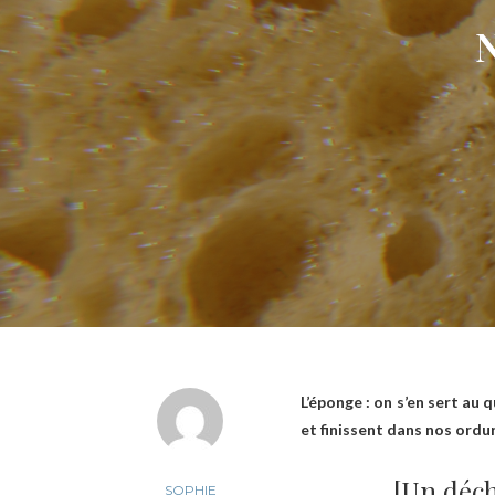
N
L’éponge : on s’en sert au 
et finissent dans nos ordu
[Un déch
SOPHIE